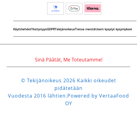
Käyttöehdot
Yksityisyys
GDPR
Tekijänoikeus
Tietoa meistä
Usein kysytyt kysymykset
Sinä Päätät, Me Toteutamme!
© Tekijänoikeus 2026 Kaikki oikeudet
pidätetään
Vuodesta 2016 lähtien.Powered by VertaaFood
OY